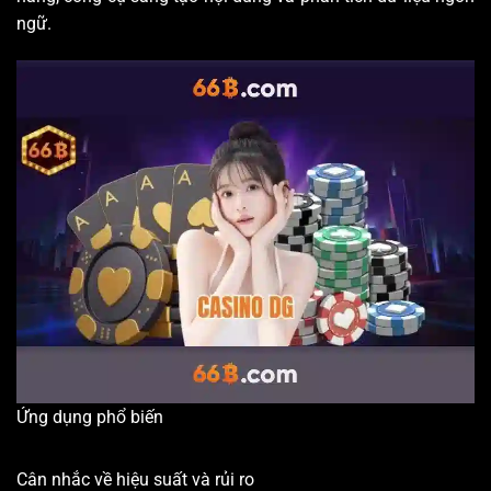
ngữ.
Ứng dụng phổ biến
Cân nhắc về hiệu suất và rủi ro