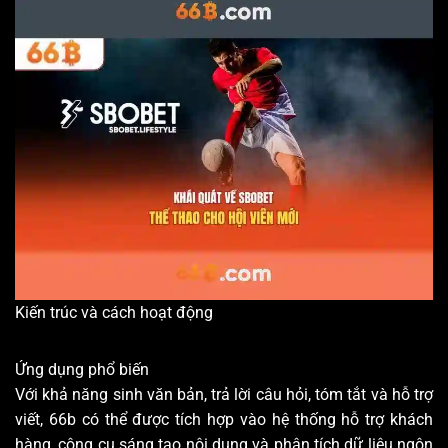
Kiến trúc và cách hoạt động
Ứng dụng phổ biến
Với khả năng sinh văn bản, trả lời câu hỏi, tóm tắt và hỗ trợ
viết, 66b có thể được tích hợp vào hệ thống hỗ trợ khách
hàng, công cụ sáng tạo nội dung và phân tích dữ liệu ngôn