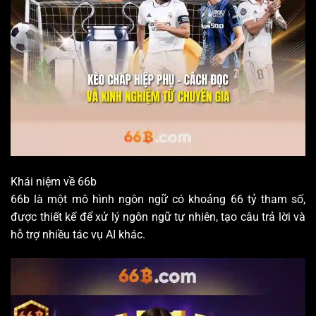
Khái niệm về 66b
66b là một mô hình ngôn ngữ có khoảng 66 tỷ tham số,
được thiết kế để xử lý ngôn ngữ tự nhiên, tạo câu trả lời và
hỗ trợ nhiều tác vụ AI khác.