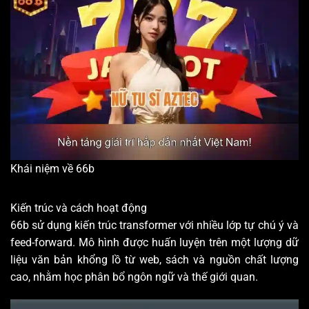
Khái niệm về 66b
Kiến trúc và cách hoạt động
66b sử dụng kiến trúc transformer với nhiều lớp tự chú ý và
feed-forward. Mô hình được huấn luyện trên một lượng dữ
liệu văn bản khổng lồ từ web, sách và nguồn chất lượng
cao, nhằm học phân bổ ngôn ngữ và thế giới quan.