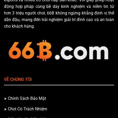
động hợp pháp cùng bề dày kinh nghiệm và niềm tin từ
hơn 3 triệu người chơi, 66B không ngừng khẳng định vị thế
dẫn đầu, mang đến trải nghiệm giải trí đỉnh cao và an toàn
cho khách hàng.
VỀ CHÚNG TÔI
Chính Sách Bảo Mật
Chơi Có Trách Nhiệm