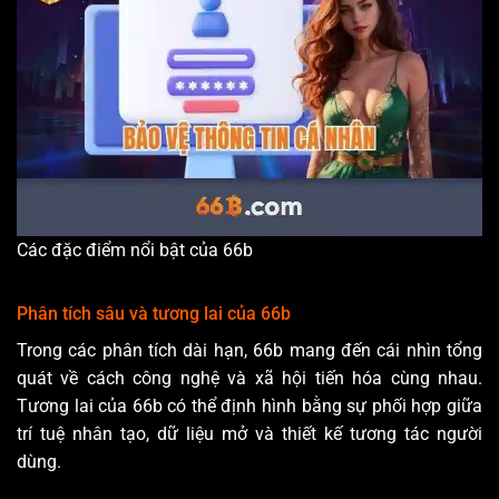
Các đặc điểm nổi bật của 66b
Phân tích sâu và tương lai của 66b
Trong các phân tích dài hạn, 66b mang đến cái nhìn tổng
quát về cách công nghệ và xã hội tiến hóa cùng nhau.
Tương lai của 66b có thể định hình bằng sự phối hợp giữa
trí tuệ nhân tạo, dữ liệu mở và thiết kế tương tác người
dùng.