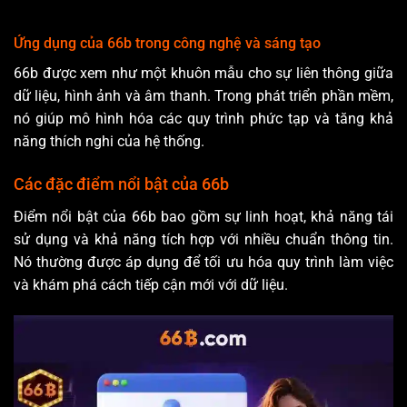
Ứng dụng của 66b trong công nghệ và sáng tạo
66b được xem như một khuôn mẫu cho sự liên thông giữa
dữ liệu, hình ảnh và âm thanh. Trong phát triển phần mềm,
nó giúp mô hình hóa các quy trình phức tạp và tăng khả
năng thích nghi của hệ thống.
Các đặc điểm nổi bật của 66b
Điểm nổi bật của 66b bao gồm sự linh hoạt, khả năng tái
sử dụng và khả năng tích hợp với nhiều chuẩn thông tin.
Nó thường được áp dụng để tối ưu hóa quy trình làm việc
và khám phá cách tiếp cận mới với dữ liệu.