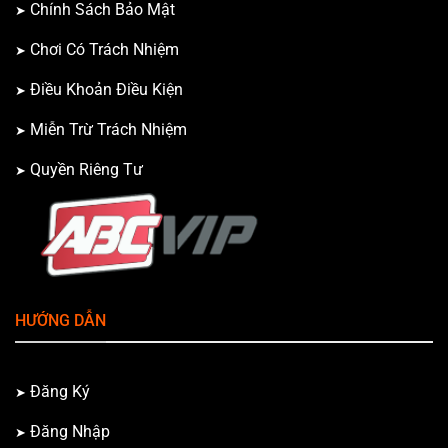
Chính Sách Bảo Mật
Chơi Có Trách Nhiệm
Điều Khoản Điều Kiện
Miễn Trừ Trách Nhiệm
Quyền Riêng Tư
HƯỚNG DẪN
Đăng Ký
Đăng Nhập