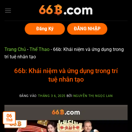
Bỏ
qua
nội
dung
Đăng Ký
ĐĂNG NHẬP
Trang Chủ
-
Thể Thao
-
66b: Khái niệm và ứng dụng trong
trí tuệ nhân tạo
66b: Khái niệm và ứng dụng trong trí
tuệ nhân tạo
ĐĂNG VÀO
THÁNG 3 6, 2025
BỞI
NGUYỄN THỊ NGỌC LAN
06
Th3