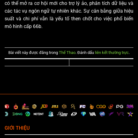
có thể mở ra cơ hội mới cho trợ lý ảo, phân tích dữ liệu và
các tác vụ ngôn ngữ tự nhiên khác. Sự cân bằng giữa hiệu
suất và chi phí vẫn là yếu tố then chốt cho việc phổ biến
mô hình cấp 66b.
Bài viết này được đăng trong
Thể Thao
. Đánh dấu
liên kết thường trực
.
GIỚI THIỆU