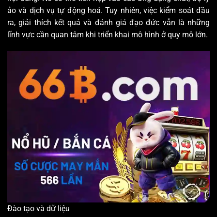
ảo và dịch vụ tự động hoá. Tuy nhiên, việc kiểm soát đầu
ra, giải thích kết quả và đánh giá đạo đức vẫn là những
lĩnh vực cần quan tâm khi triển khai mô hình ở quy mô lớn.
Đào tạo và dữ liệu