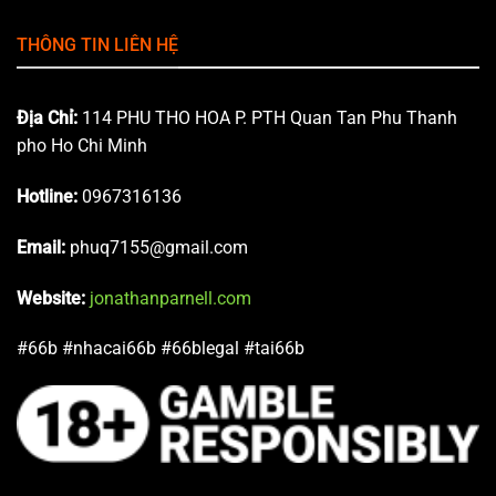
THÔNG TIN LIÊN HỆ
Địa Chỉ:
114 PHU THO HOA P. PTH Quan Tan Phu Thanh
pho Ho Chi Minh
Hotline:
0967316136
Email:
phuq7155@gmail.com
Website:
jonathanparnell.com
#66b #nhacai66b #66blegal #tai66b