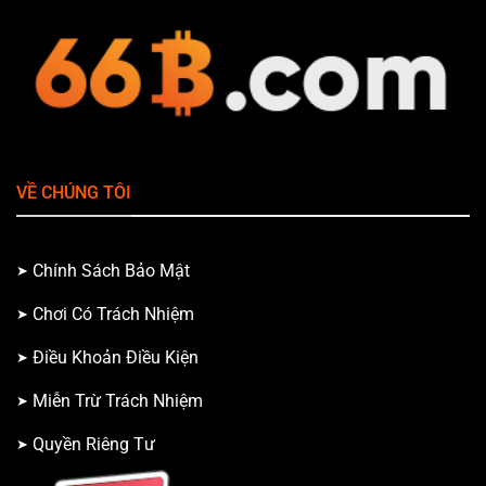
VỀ CHÚNG TÔI
Chính Sách Bảo Mật
Chơi Có Trách Nhiệm
Điều Khoản Điều Kiện
Miễn Trừ Trách Nhiệm
Quyền Riêng Tư