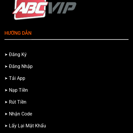
HƯỚNG DẪN
Đăng Ký
Đăng Nhập
Tải App
Nạp Tiền
Rút Tiền
Nhận Code
Lấy Lại Mật Khẩu