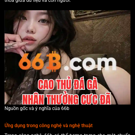
thoa giữa dữ liệu và con người.
Nguồn gốc và ý nghĩa của 66b
Ứng dụng trong công nghệ và nghệ thuật