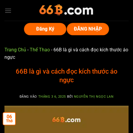
Bỏ
qua
nội
dung
Đăng Ký
ĐĂNG NHẬP
Trang Chủ
-
Thể Thao
-
66B là gì và cách đọc kích thước áo
ngực
66B là gì và cách đọc kích thước áo
ngực
ĐĂNG VÀO
THÁNG 3 6, 2025
BỞI
NGUYỄN THỊ NGỌC LAN
06
Th3