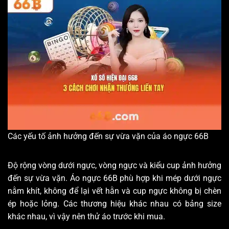
Các yếu tố ảnh hưởng đến sự vừa vặn của áo ngực 66B
Độ rộng vòng dưới ngực, vòng ngực và kiểu cup ảnh hưởng
đến sự vừa vặn. Áo ngực 66B phù hợp khi mép dưới ngực
nằm khít, không để lại vết hằn và cup ngực không bị chèn
ép hoặc lỏng. Các thương hiệu khác nhau có bảng size
khác nhau, vì vậy nên thử áo trước khi mua.