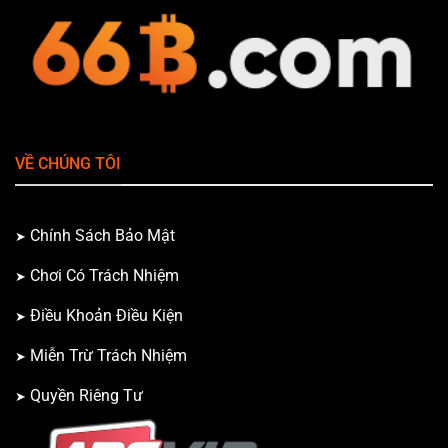
VỀ CHÚNG TÔI
Chính Sách Bảo Mật
Chơi Có Trách Nhiệm
Điều Khoản Điều Kiện
Miễn Trừ Trách Nhiệm
Quyền Riêng Tư