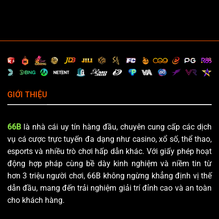
GIỚI THIỆU
66B
là nhà cái uy tín hàng đầu, chuyên cung cấp các dịch
vụ cá cược trực tuyến đa dạng như casino, xổ số, thể thao,
esports và nhiều trò chơi hấp dẫn khác. Với giấy phép hoạt
động hợp pháp cùng bề dày kinh nghiệm và niềm tin từ
hơn 3 triệu người chơi, 66B không ngừng khẳng định vị thế
dẫn đầu, mang đến trải nghiệm giải trí đỉnh cao và an toàn
cho khách hàng.