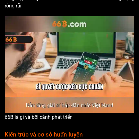
rộng rãi.
66B là gì và bối cảnh phát triển
Kiến trúc và cơ sở huấn luyện