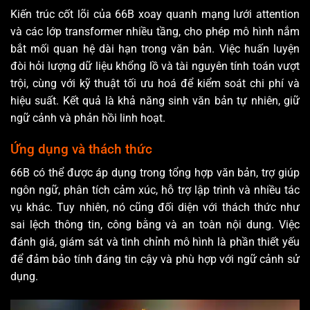
Kiến trúc cốt lõi của 66B xoay quanh mạng lưới attention
và các lớp transformer nhiều tầng, cho phép mô hình nắm
bắt mối quan hệ dài hạn trong văn bản. Việc huấn luyện
đòi hỏi lượng dữ liệu khổng lồ và tài nguyên tính toán vượt
trội, cùng với kỹ thuật tối ưu hoá để kiểm soát chi phí và
hiệu suất. Kết quả là khả năng sinh văn bản tự nhiên, giữ
ngữ cảnh và phản hồi linh hoạt.
Ứng dụng và thách thức
66B có thể được áp dụng trong tổng hợp văn bản, trợ giúp
ngôn ngữ, phân tích cảm xúc, hỗ trợ lập trình và nhiều tác
vụ khác. Tuy nhiên, nó cũng đối diện với thách thức như
sai lệch thông tin, công bằng và an toàn nội dung. Việc
đánh giá, giám sát và tinh chỉnh mô hình là phần thiết yếu
để đảm bảo tính đáng tin cậy và phù hợp với ngữ cảnh sử
dụng.