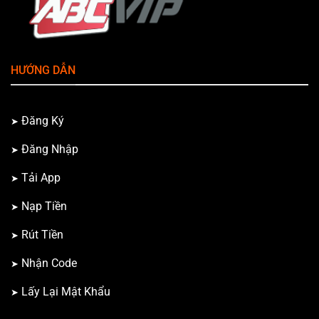
HƯỚNG DẪN
Đăng Ký
Đăng Nhập
Tải App
Nạp Tiền
Rút Tiền
Nhận Code
Lấy Lại Mật Khẩu