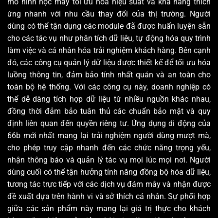
mô hình học máy tối ưu hóa hiệu suất và khả năng thích
ứng nhanh với nhu cầu thay đổi của thị trường. Người
dùng có thể tận dụng các module đã được huấn luyện sẵn
cho các tác vụ như phân tích dữ liệu, tự động hóa quy trình
làm việc và cá nhân hóa trải nghiệm khách hàng. Bên cạnh
đó, các công cụ quản lý dữ liệu được thiết kế để tối ưu hóa
luồng thông tin, đảm bảo tính nhất quán và an toàn cho
toàn bộ hệ thống. Với các công cụ này, doanh nghiệp có
thể dễ dàng tích hợp dữ liệu từ nhiều nguồn khác nhau,
đồng thời đảm bảo tuân thủ các chuẩn bảo mật và quy
định liên quan đến quyền riêng tư. Ứng dụng di động của
66b mới nhất mang lại trải nghiệm người dùng mượt mà,
cho phép truy cập nhanh đến các chức năng trọng yếu,
nhận thông báo và quản lý tác vụ mọi lúc mọi nơi. Người
dùng cuối có thể tận hưởng tính năng đồng bộ hóa dữ liệu,
tương tác trực tiếp với các dịch vụ đám mây và nhận được
đề xuất dựa trên hành vi và sở thích cá nhân. Sự phối hợp
giữa các sản phẩm này mang lại giá trị thực cho khách