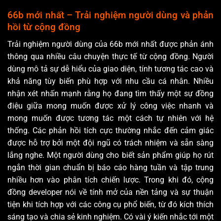
66b mới nhất – Trải nghiệm người dùng và phản
hồi từ cộng đồng
Trải nghiệm người dùng của 66b mới nhất được phản ánh
thông qua nhiều câu chuyện thực tế từ cộng đồng. Người
dùng mô tả sự dễ hiểu của giao diện, tính tương tác cao và
khả năng tùy biến phù hợp với nhu cầu cá nhân. Nhiều
nhận xét nhấn mạnh rằng họ đang tìm thấy một sự đồng
điệu giữa mong muốn được xử lý công việc nhanh và
mong muốn được tương tác một cách tự nhiên với hệ
thống. Các phản hồi tích cực thường nhắc đến cảm giác
được hỗ trợ bởi một đội ngũ có trách nhiệm và sẵn sàng
lắng nghe. Một người dùng cho biết sản phẩm giúp họ rút
ngắn thời gian chuẩn bị báo cáo hàng tuần và tập trung
nhiều hơn vào phân tích chiến lược. Trong khi đó, cộng
đồng developer nói về tính mở của nền tảng và sự thuận
tiện khi tích hợp với các công cụ phổ biến, từ đó kích thích
sáng tạo và chia sẻ kinh nghiệm. Có vài ý kiến nhắc tới một