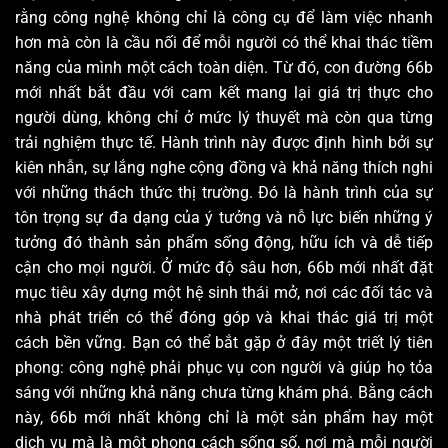
rằng công nghệ không chỉ là công cụ để làm việc nhanh
hơn mà còn là cầu nối để mỗi người có thể khai thác tiềm
năng của mình một cách toàn diện. Từ đó, con đường 66b
mới nhất bắt đầu với cam kết mang lại giá trị thực cho
người dùng, không chỉ ở mức lý thuyết mà còn qua từng
trải nghiệm thực tế. Hành trình này được định hình bởi sự
kiên nhẫn, sự lắng nghe cộng đồng và khả năng thích nghi
với những thách thức thị trường. Đó là hành trình của sự
tôn trọng sự đa dạng của ý tưởng và nỗ lực biến những ý
tưởng đó thành sản phẩm sống động, hữu ích và dễ tiếp
cận cho mọi người. Ở mức độ sâu hơn, 66b mới nhất đặt
mục tiêu xây dựng một hệ sinh thái mở, nơi các đối tác và
nhà phát triển có thể đóng góp và khai thác giá trị một
cách bền vững. Bạn có thể bắt gặp ở đây một triết lý tiên
phong: công nghệ phải phục vụ con người và giúp họ tỏa
sáng với những khả năng chưa từng khám phá. Bằng cách
này, 66b mới nhất không chỉ là một sản phẩm hay một
dịch vụ mà là một phong cách sống số, nơi mà mỗi người