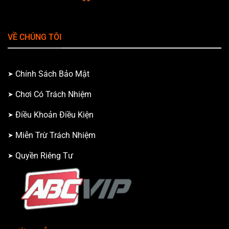
VỀ CHÚNG TÔI
Chính Sách Bảo Mật
Chơi Có Trách Nhiệm
Điều Khoản Điều Kiện
Miễn Trừ Trách Nhiệm
Quyền Riêng Tư