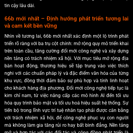
tin cậy lâu dài.
66b mới nhất – Định hướng phát triển tương lai
và cam kết bền vững
Nhìn về tương lai, 66b mới nhất xác định một lộ trình phát
triển rõ ràng với ba trụ cột chính: mở rộng quy mô triển khai
trên toàn cầu, tăng cường đổi mới công nghệ và xây dựng
nền tảng có trách nhiệm xã hội. Với mục tiêu mở rộng địa
bàn hoạt động, thương hiệu sẽ tập trung vào việc thích
nghi với các chuẩn pháp lý và đặc điểm văn hóa của từng
khu vực, đồng thời đảm bảo sự phù hợp và tính linh hoạt
cho khách hàng địa phương. Đổi mới công nghệ tiếp tục là
kim chỉ nam, từ việc nâng cấp các mô hình AI đến tối ưu
hóa quy trình bảo mật và tối ưu hoá hiệu suất hệ thống. Sự
tiến bộ trong lĩnh vực trí tuệ nhân tạo phải được cân bằng
với trách nhiệm xã hội, để công nghệ phục vụ con người
mà không làm gia tăng rủi ro hay bất bình đẳng. Nền tảng
mở và hợp tác với các đối tác và cộng đồng phát triển là