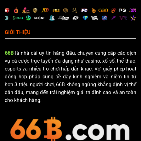
GIỚI THIỆU
66B
là nhà cái uy tín hàng đầu, chuyên cung cấp các dịch
vụ cá cược trực tuyến đa dạng như casino, xổ số, thể thao,
esports và nhiều trò chơi hấp dẫn khác. Với giấy phép hoạt
động hợp pháp cùng bề dày kinh nghiệm và niềm tin từ
hơn 3 triệu người chơi, 66B không ngừng khẳng định vị thế
dẫn đầu, mang đến trải nghiệm giải trí đỉnh cao và an toàn
cho khách hàng.