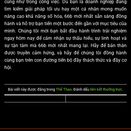
cũng như trong công việc. Dù bạn là doanh nghiệp đang
tìm kiếm giải pháp tối ưu hay một cá nhân mong muốn
nâng cao khả năng số hóa, 66b mới nhất sẵn sàng đồng
hành và hỗ trợ bạn tiến một bước đến gần với mục tiêu của
mình. Chúng tôi mời bạn bắt đầu hành trình trải nghiệm
ngay hôm nay để cảm nhận sự thấu hiểu, sự linh hoạt và
sự tận tâm mà 66b mới nhất mang lại. Hãy để bản thân
được truyền cảm hứng, và hãy để chúng tôi đồng hành
cùng bạn trên con đường tiến bộ đầy thách thức và đầy cơ
hội.
Bài viết này được đăng trong
Thể Thao
. Đánh dấu
liên kết thường trực
.