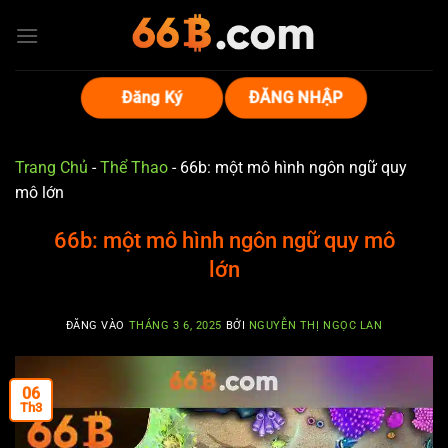
Bỏ
qua
nội
dung
Đăng Ký
ĐĂNG NHẬP
Trang Chủ
-
Thể Thao
-
66b: một mô hình ngôn ngữ quy
mô lớn
66b: một mô hình ngôn ngữ quy mô
lớn
ĐĂNG VÀO
THÁNG 3 6, 2025
BỞI
NGUYỄN THỊ NGỌC LAN
06
Th3