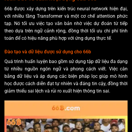
66b được xây dựng trên kiến trúc neural network hiện đại,
với nhiều tầng Transformer và một cơ chế attention phức
tạp. Nó tối ưu việc tạo văn bản nhờ việc dự đoán từ tiếp
theo dựa trên ngữ cảnh rộng, đồng thời tối ưu chi phí tính
toán để có hiệu năng phù hợp với ứng dụng thực tế.
Đào tạo và dữ liệu được sử dụng cho 66b
Quá trình huấn luyện bao gồm sử dụng tập dữ liệu đa dạng
từ nhiều nguồn ngôn ngữ và phong cách viết. Việc cân
bằng dữ liệu và áp dụng các biện pháp lọc giúp mô hình
học được cách diễn đạt tự nhiên và đáng tin cậy, đồng thời
giảm thiểu sai lệch và rủi ro xuất hiện thông tin sai.